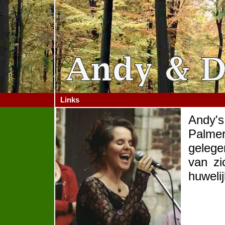
Links
Andy'
Palme
gelege
van zi
huwelij