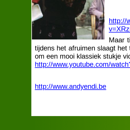
http:/
v=XRz
Maar t
tijdens het afruimen slaagt het 
om een mooi klassiek stukje vio
http://www.youtube.com/watc
http://www.andyendi.be